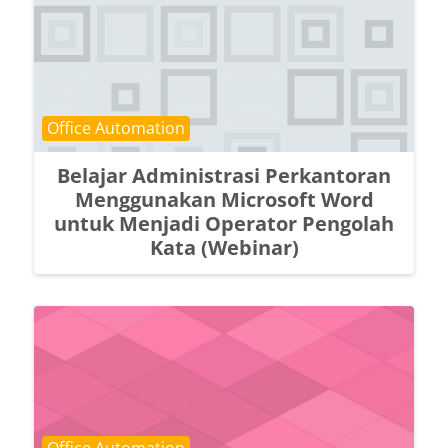
Course category
Office Automation
Belajar Administrasi Perkantoran
Menggunakan Microsoft Word
untuk Menjadi Operator Pengolah
Kata (Webinar)
Course category
Office Automation