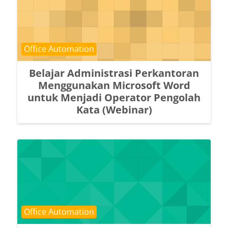
Course category
Office Automation
Belajar Administrasi Perkantoran
Menggunakan Microsoft Word
untuk Menjadi Operator Pengolah
Kata (Webinar)
Course category
Office Automation