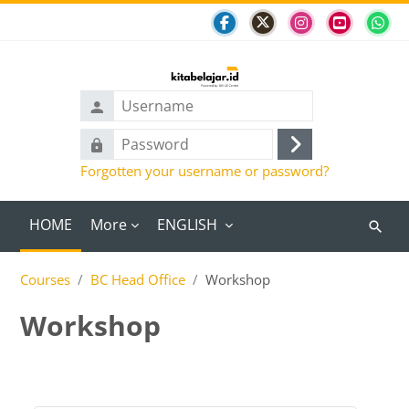
Skip to main content
Username
Password
Log
Forgotten your username or password?
in
HOME
More
ENGLISH
Search
course
Courses
BC Head Office
Workshop
Workshop