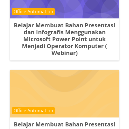
Course category
Office Automation
Belajar Membuat Bahan Presentasi
dan Infografis Menggunakan
Microsoft Power Point untuk
Menjadi Operator Komputer (
Webinar)
Course category
Office Automation
Belajar Membuat Bahan Presentasi