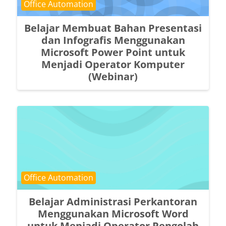
Course category
Office Automation
Belajar Membuat Bahan Presentasi
dan Infografis Menggunakan
Microsoft Power Point untuk
Menjadi Operator Komputer
(Webinar)
Course category
Office Automation
Belajar Administrasi Perkantoran
Menggunakan Microsoft Word
untuk Menjadi Operator Pengolah