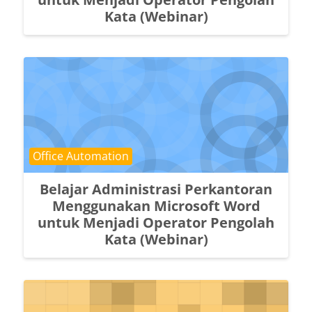
Kata (Webinar)
Course category
Office Automation
Belajar Administrasi Perkantoran
Menggunakan Microsoft Word
untuk Menjadi Operator Pengolah
Kata (Webinar)