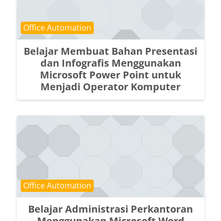
Course category
Office Automation
Belajar Membuat Bahan Presentasi
dan Infografis Menggunakan
Microsoft Power Point untuk
Menjadi Operator Komputer
Course category
Office Automation
Belajar Administrasi Perkantoran
Menggunakan Microsoft Word