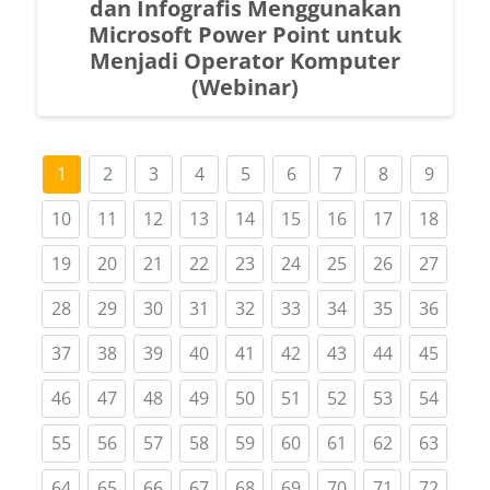
dan Infografis Menggunakan
Microsoft Power Point untuk
Menjadi Operator Komputer
(Webinar)
(current)
(current)
(current)
(current)
(current)
(current)
(current)
(curren
1
2
3
4
5
6
7
8
9
(current)
(current)
(current)
(current)
(current)
(current)
(current)
(current)
(curre
10
11
12
13
14
15
16
17
18
(current)
(current)
(current)
(current)
(current)
(current)
(current)
(current)
(curre
19
20
21
22
23
24
25
26
27
(current)
(current)
(current)
(current)
(current)
(current)
(current)
(current)
(curre
28
29
30
31
32
33
34
35
36
(current)
(current)
(current)
(current)
(current)
(current)
(current)
(current)
(curre
37
38
39
40
41
42
43
44
45
(current)
(current)
(current)
(current)
(current)
(current)
(current)
(current)
(curre
46
47
48
49
50
51
52
53
54
(current)
(current)
(current)
(current)
(current)
(current)
(current)
(current)
(curre
55
56
57
58
59
60
61
62
63
(current)
(current)
(current)
(current)
(current)
(current)
(current)
(current)
(curre
64
65
66
67
68
69
70
71
72