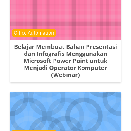
Course category
Office Automation
Belajar Membuat Bahan Presentasi
dan Infografis Menggunakan
Microsoft Power Point untuk
Menjadi Operator Komputer
(Webinar)