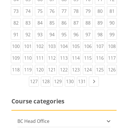
(current)
(current)
(current)
(current)
(current)
(current)
(current)
(current)
(curre
73
74
75
76
77
78
79
80
81
(current)
(current)
(current)
(current)
(current)
(current)
(current)
(current)
(curre
82
83
84
85
86
87
88
89
90
(current)
(current)
(current)
(current)
(current)
(current)
(current)
(current)
(curre
91
92
93
94
95
96
97
98
99
(current)
(current)
(current)
(current)
(current)
(current)
(current)
(current)
(curr
100
101
102
103
104
105
106
107
108
(current)
(current)
(current)
(current)
(current)
(current)
(current)
(current)
(curr
109
110
111
112
113
114
115
116
117
(current)
(current)
(current)
(current)
(current)
(current)
(current)
(current)
(curr
118
119
120
121
122
123
124
125
126
(current)
(current)
(current)
(current)
(current)
Next page
127
128
129
130
131
Course categories
BC Head Office