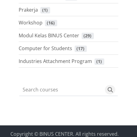
Prakerja
 (1)
Workshop
 (16)
Modul Kelas BINUS Center
 (29)
Computer for Students
 (17)
Industries Attachment Program
 (1)
Search courses
Search cou
Blocks
Blocks
Blocks
Blocks
Copyright © BINUS CENTER. All rights reserved.